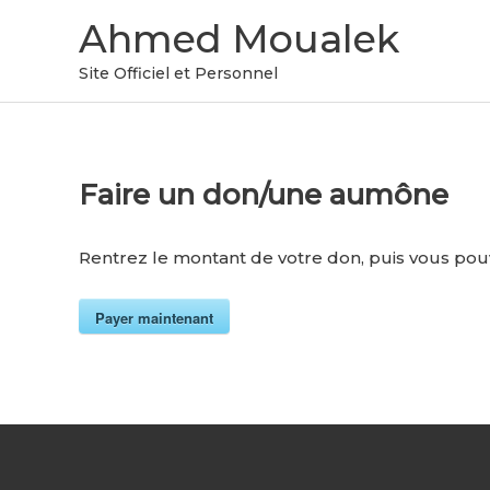
Aller
Ahmed Moualek
au
contenu
Site Officiel et Personnel
Faire un don/une aumône
Rentrez le montant de votre don, puis vous pouv
Payer maintenant